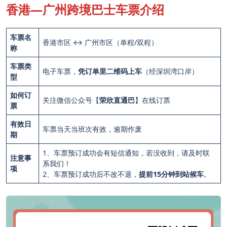
香港—广州跨境巴士车票介绍
车票名
香港市区 ↔ 广州市区（单程/双程）
称
车票类
电子车票，
凭订单里二维码上车
（经深圳湾口岸）
型
如何订
关注微信公众号【
荣欣直通巴
】在线订票
票
有效日
车票当天当班次有效，逾期作废
期
1、车票预订成功会有短信通知，若没收到，请及时联
注意事
系我们！
项
2、车票预订成功后不改不退，
提前15分钟到站候车
。